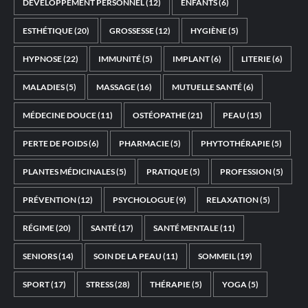
DÉVELOPPEMENT PERSONNEL
(12)
ENFANTS
(6)
ESTHÉTIQUE
(20)
GROSSESSE
(12)
HYGIÈNE
(5)
HYPNOSE
(22)
IMMUNITÉ
(5)
IMPLANT
(6)
LITERIE
(6)
MALADIES
(5)
MASSAGE
(16)
MUTUELLE SANTÉ
(6)
MÉDECINE DOUCE
(11)
OSTÉOPATHE
(21)
PEAU
(15)
PERTE DE POIDS
(6)
PHARMACIE
(5)
PHYTOTHÉRAPIE
(5)
PLANTES MÉDICINALES
(5)
PRATIQUE
(5)
PROFESSION
(5)
PRÉVENTION
(12)
PSYCHOLOGUE
(9)
RELAXATION
(5)
RÉGIME
(20)
SANTÉ
(17)
SANTÉ MENTALE
(11)
SENIORS
(14)
SOIN DE LA PEAU
(11)
SOMMEIL
(19)
SPORT
(17)
STRESS
(28)
THÉRAPIE
(5)
YOGA
(5)