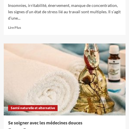
Insomnies, irritabilité, énervement, manque de concentration,
les signes d’un état de stress lié au travail sont multiples. Il s’agit
d’une...
En
Lire Plus
savoir
plus
sur
6
façons
de
gérer
le
stress
au
travail
Santé naturelle et alternative
Se soigner avec les médecines douces