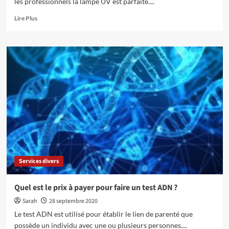
les professionnels la lampe UV est parfaite....
En
Lire Plus
savoir
plus
sur
Avoir
de
beaux
ongles
grâce
à
la
lampe
UV
Services divers
Quel est le prix à payer pour faire un test ADN ?
Sarah
28 septembre 2020
Le test ADN est utilisé pour établir le lien de parenté que
possède un individu avec une ou plusieurs personnes....