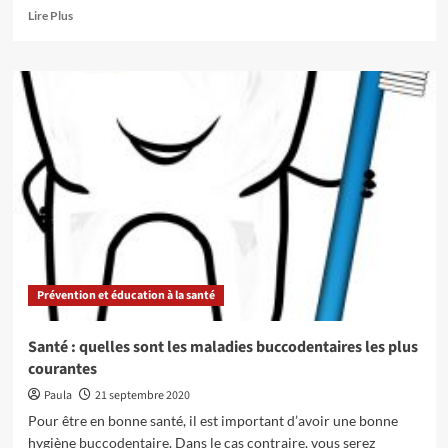
En
Lire Plus
savoir
plus
sur
Une
alimentation
saine
pour
votre
santé
sexuelle
Prévention et éducation à la santé
Santé : quelles sont les maladies buccodentaires les plus
courantes
Paula
21 septembre 2020
Pour être en bonne santé, il est important d’avoir une bonne
hygiène buccodentaire. Dans le cas contraire, vous serez