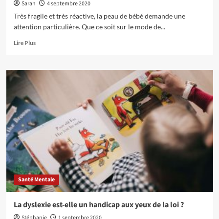
Sarah
4 septembre 2020
Très fragile et très réactive, la peau de bébé demande une
attention particulière. Que ce soit sur le mode de...
En
Lire Plus
savoir
plus
sur
Prendre
soin
de
la
peau
de
bébé
Santé Mentale
La dyslexie est-elle un handicap aux yeux de la loi ?
Stéphanie
1 septembre 2020