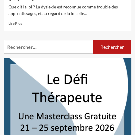
Que dit la loi ? La dyslexie est reconnue comme trouble des
apprentissages, et au regard de la loi, elle...
En
Lire Plus
savoir
plus
sur
Rechercher :
La
dyslexie
est-
elle
un
handicap
aux
yeux
de
la
loi
?