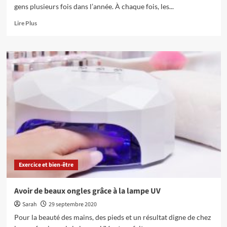
gens plusieurs fois dans l’année. À chaque fois, les...
En
Lire Plus
savoir
plus
sur
Quelques
conseils
pour
soigner
un
rhume
rapidement
Exercice et bien-être
Avoir de beaux ongles grâce à la lampe UV
Sarah
29 septembre 2020
Pour la beauté des mains, des pieds et un résultat digne de chez