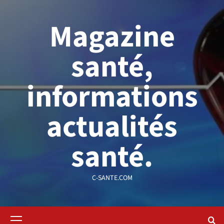
Aller
au
Magazine
contenu
santé,
informations
actualités
santé.
C-SANTE.COM
Menu
principal