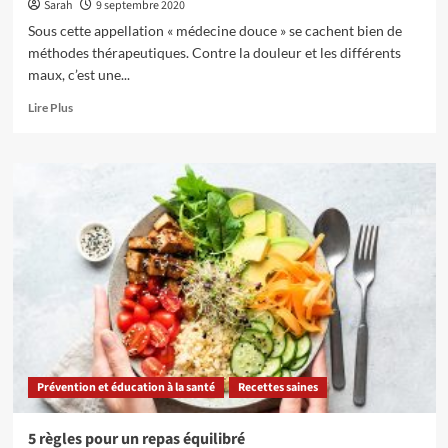
Sarah
9 septembre 2020
Sous cette appellation « médecine douce » se cachent bien de
méthodes thérapeutiques. Contre la douleur et les différents
maux, c’est une...
En
Lire Plus
savoir
plus
sur
Se
soigner
avec
les
médecines
douces
Prévention et éducation à la santé
Recettes saines
5 règles pour un repas équilibré