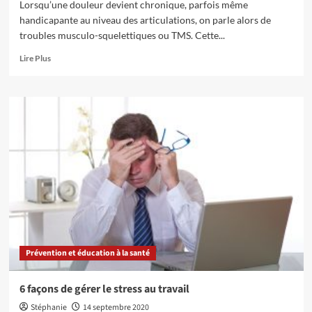
Lorsqu’une douleur devient chronique, parfois même
handicapante au niveau des articulations, on parle alors de
troubles musculo-squelettiques ou TMS. Cette...
En
Lire Plus
savoir
plus
sur
Les
informations
à
connaître
sur
les
troubles
musculo-
squelettiques
Prévention et éducation à la santé
6 façons de gérer le stress au travail
Stéphanie
14 septembre 2020