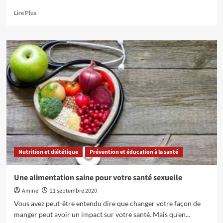
En
Lire Plus
savoir
plus
sur
Quel
est
le
prix
à
payer
pour
faire
un
test
ADN ?
Nutrition et diététique
Prévention et éducation à la santé
Une alimentation saine pour votre santé sexuelle
Amine
21 septembre 2020
Vous avez peut-être entendu dire que changer votre façon de
manger peut avoir un impact sur votre santé. Mais qu'en...