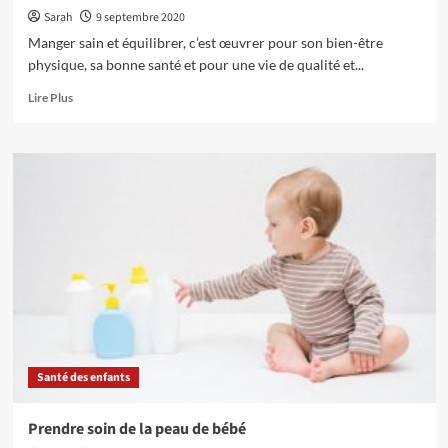
Sarah
9 septembre 2020
Manger sain et équilibrer, c’est œuvrer pour son bien-être
physique, sa bonne santé et pour une vie de qualité et...
En
Lire Plus
savoir
plus
sur
5
règles
pour
un
repas
équilibré
Santé des enfants
Prendre soin de la peau de bébé