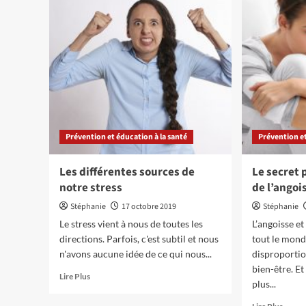
de
raison
gérer
de
le
s’offri
stress
une
au
séanc
travail
de
massa
naturi
à
Paris
Prévention et éducation à la santé
Prévention et
Les différentes sources de
Le secret 
notre stress
de l’angoi
Stéphanie
17 octobre 2019
Stéphanie
Le stress vient à nous de toutes les
L’angoisse e
directions. Parfois, c'est subtil et nous
tout le mond
n'avons aucune idée de ce qui nous...
disproportio
bien-être. E
En
Lire Plus
plus...
savoir
plus
En