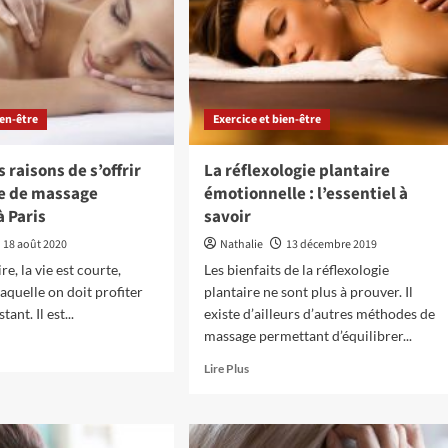
té :
e ?
ien-être
Exercice et bien-être
 raisons de s’offrir
La réflexologie plantaire
e de massage
émotionnelle : l’essentiel à
à Paris
savoir
18 août 2020
Nathalie
13 décembre 2019
dire, la vie est courte,
Les bienfaits de la réflexologie
aquelle on doit profiter
plantaire ne sont plus à prouver. Il
ant. Il est...
existe d’ailleurs d’autres méthodes de
massage permettant d’équilibrer...
En
Lire Plus
savoir
plus
sur
s
La