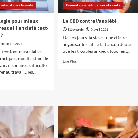
stress
 éducation à la santé
Prévention et éducation à la santé
logie pour mieux
Le CBD contre l’anxiété
ress et l’anxiété : est-
Stéphanie
9 avril 2021
 ?
De nos jours, la vie est une affaire
0 octobre 2021
angoissante et il ne fait aucun doute
que les troubles anxieux touchent...
, tensions musculaires,
raciques, modification de
En
Lire Plus
tigue, insomnies, difficultés
savoir
er au travail… les...
plus
sur
Le
CBD
contre
l’anxiété
ologie