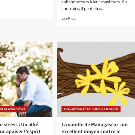
collaborateurs à leur maximum. Au
contraire, il peut être...
En
Lire Plus
savoir
plus
on
sur
Comment
aider
s
vos
ons
collaborateurs
à
gérer
leur
stress
au
travail
?
Nos
le et alternative
Prévention et éducation à la santé
astuces
e stress : Un allié
La vanille de Madagascar : un
ur apaiser l’esprit
excellent moyen contre le