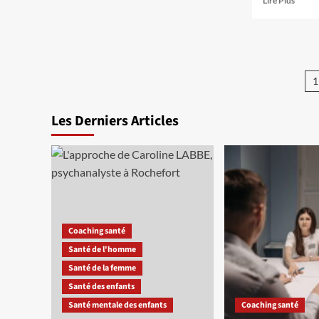
Lire Plus
sur
savoir
Les
plus
différentes
sur
sources
Le
de
secret
P
notre
pour
1
stress
se
d
débarr
Les Derniers Articles
p
de
l’ango
et
de
l’anxi
Coaching santé
Santé de l'homme
Santé de la femme
Santé des enfants
Santé mentale des enfants
Coaching santé