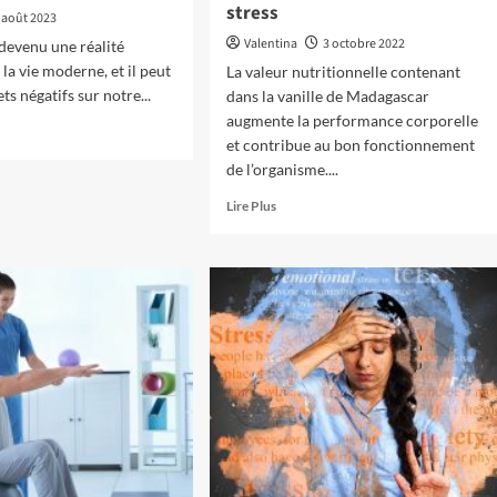
stress
 août 2023
Valentina
3 octobre 2022
 devenu une réalité
 la vie moderne, et il peut
La valeur nutritionnelle contenant
ets négatifs sur notre...
dans la vanille de Madagascar
augmente la performance corporelle
et contribue au bon fonctionnement
de l’organisme....
En
Lire Plus
savoir
plus
sur
La
vanille
de
Madagascar
:
l
un
excellent
r
moyen
t
contre
le