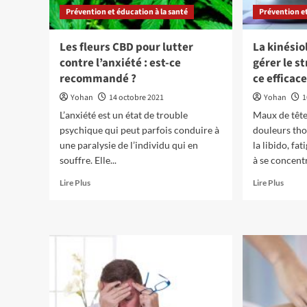
Prévention et éducation à la santé
Prévention et
Les fleurs CBD pour lutter
La kinésio
contre l’anxiété : est-ce
gérer le st
recommandé ?
ce efficace
Yohan
14 octobre 2021
Yohan
1
L’anxiété est un état de trouble
Maux de tête
psychique qui peut parfois conduire à
douleurs tho
une paralysie de l’individu qui en
la libido, fa
souffre. Elle...
à se concentr
En
En
Lire Plus
Lire Plus
savoir
savoir
plus
plus
sur
sur
Les
La
fleurs
kinési
CBD
pour
pour
mieux
lutter
gérer
contre
le