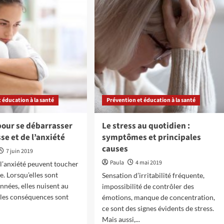
s
réflexologie
plantaire
r
émotionnelle
:
e
l’essentiel
à
ge
savoir
ste
 éducation à la santé
Prévention et éducation à la santé
pour se débarrasser
Le stress au quotidien :
sse et de l’anxiété
symptômes et principales
causes
7 juin 2019
Paula
4 mai 2019
t l’anxiété peuvent toucher
e. Lorsqu’elles sont
Sensation d’irritabilité fréquente,
nnées, elles nuisent au
impossibilité de contrôler des
t les conséquences sont
émotions, manque de concentration,
ce sont des signes évidents de stress.
Mais aussi,...