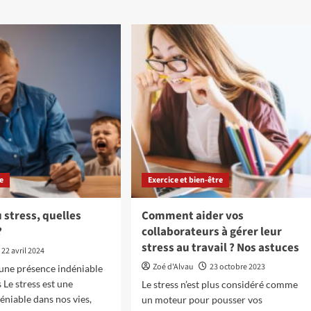
e
Exercice et bien-être
 stress, quelles
Comment aider vos
?
collaborateurs à gérer leur
stress au travail ? Nos astuces
22 avril 2024
Zoé d'Alvau
23 octobre 2023
t une présence indéniable
 Le stress est une
Le stress n’est plus considéré comme
éniable dans nos vies,
un moteur pour pousser vos