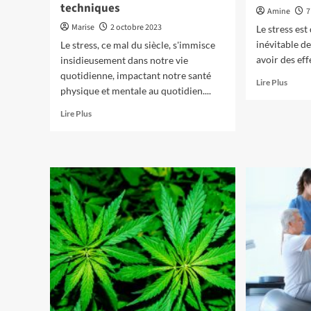
techniques
Amine
7
Marise
2 octobre 2023
Le stress est
inévitable de
Le stress, ce mal du siècle, s'immisce
avoir des eff
insidieusement dans notre vie
quotidienne, impactant notre santé
En
Lire Plus
physique et mentale au quotidien....
savoir
plus
En
Lire Plus
sur
savoir
Le
plus
CBD
sur
et
Comment
le
combattre
stress
le
:
stress
Un
au
allié
quotidien
nature
:
pour
astuces
apaise
et
l’espri
techniques