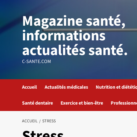
Aller
au
Magazine santé,
contenu
informations
actualités santé.
C-SANTE.COM
Accueil
Actualités médicales
Nutrition et diététi
Santé dentaire
Exercice et bien-être
Professionn
ACCUEIL
STRESS
Stress