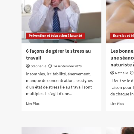
l’anxiété
stress
:
et
est-
l’anxié
ce
est-
recommandé
ce
?
efficac
Prévention et éducation à la santé
Exercice et b
6 façons de gérer le stress au
Les bonnes
travail
une séanc
naturiste 
Stéphanie
14 septembre 2020
Nathalie
Insomnies, irritabilité, énervement,
manque de concentration, les signes
Il faut se le 
d’un état de stress lié au travail sont
raison pour l
multiples. Il s’agit d’une...
de chaque inst
En
En
Lire Plus
Lire Plus
savoir
savoir
plus
plus
sur
sur
6
Les
façons
bonne