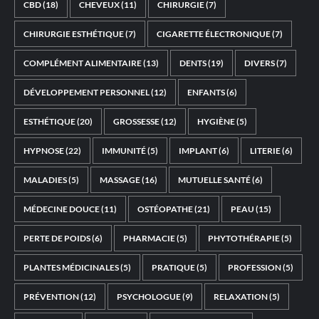
CBD
(18)
CHEVEUX
(11)
CHIRURGIE
(7)
CHIRURGIE ESTHÉTIQUE
(7)
CIGARETTE ÉLECTRONIQUE
(7)
COMPLÉMENT ALIMENTAIRE
(13)
DENTS
(19)
DIVERS
(7)
DÉVELOPPEMENT PERSONNEL
(12)
ENFANTS
(6)
ESTHÉTIQUE
(20)
GROSSESSE
(12)
HYGIÈNE
(5)
HYPNOSE
(22)
IMMUNITÉ
(5)
IMPLANT
(6)
LITERIE
(6)
MALADIES
(5)
MASSAGE
(16)
MUTUELLE SANTÉ
(6)
MÉDECINE DOUCE
(11)
OSTÉOPATHE
(21)
PEAU
(15)
PERTE DE POIDS
(6)
PHARMACIE
(5)
PHYTOTHÉRAPIE
(5)
PLANTES MÉDICINALES
(5)
PRATIQUE
(5)
PROFESSION
(5)
PRÉVENTION
(12)
PSYCHOLOGUE
(9)
RELAXATION
(5)