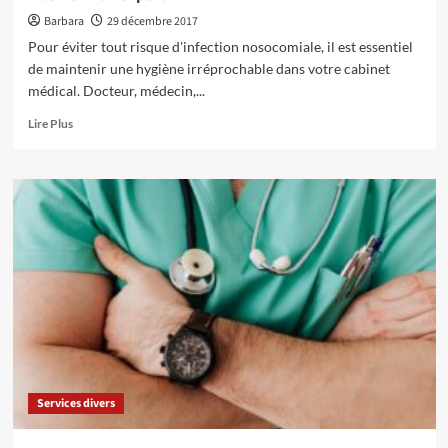
Barbara
29 décembre 2017
Pour éviter tout risque d'infection nosocomiale, il est essentiel
de maintenir une hygiène irréprochable dans votre cabinet
médical. Docteur, médecin,...
En
Lire Plus
savoir
plus
sur
Nettoyage
de
cabinets
médicaux
:
pourquoi
faire
intervenir
un
expert
?
Services divers