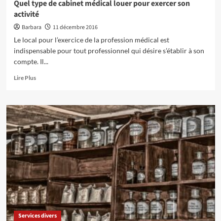
Quel type de cabinet médical louer pour exercer son
activité
Barbara
11 décembre 2016
Le local pour l’exercice de la profession médical est
indispensable pour tout professionnel qui désire s’établir à son
compte. Il...
En
Lire Plus
savoir
plus
sur
Quel
type
de
cabinet
médical
louer
pour
exercer
son
activité
Services divers