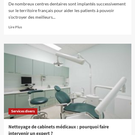
De nombreux centres dentaires sont implantés successivement
sur le territoire français pour aider les patients à pouvoir
s’octroyer des meilleurs...
En
Lire Plus
savoir
plus
sur
Un
centre
de
soin
dentaire
à
Marseille,
adapté
à
vos
besoins !
Services divers
Nettoyage de cabinets médicaux : pourquoi faire
intervenir un expert ?