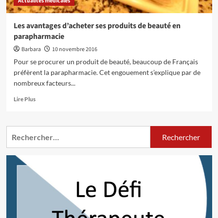
Actualités médicales
Les avantages d’acheter ses produits de beauté en
parapharmacie
Barbara
10 novembre 2016
Pour se procurer un produit de beauté, beaucoup de Français
préfèrent la parapharmacie. Cet engouement s’explique par de
nombreux facteurs...
En
Lire Plus
savoir
plus
sur
Rechercher :
Les
avantages
d’acheter
ses
produits
de
beauté
en
parapharmacie