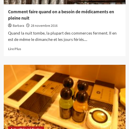
Comment faire quand on a besoin de médicaments en
pleine nuit
Barbara
28 novembre 2016
Quand la nuit tombe, la plupart des commerces ferment. Il en
est de même le dimanche et les jours fériés....
En
Lire Plus
savoir
plus
sur
Comment
faire
quand
on
a
besoin
de
médicaments
en
pleine
nuit