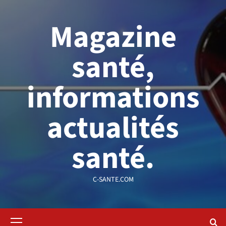
Aller
au
Magazine
contenu
santé,
informations
actualités
santé.
C-SANTE.COM
Menu
principal