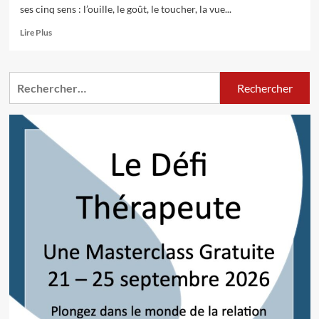
ses cinq sens : l’ouille, le goût, le toucher, la vue...
En
Lire Plus
savoir
plus
sur
Rechercher :
Odorat
:
comment
fonctionne
notre
nez
?