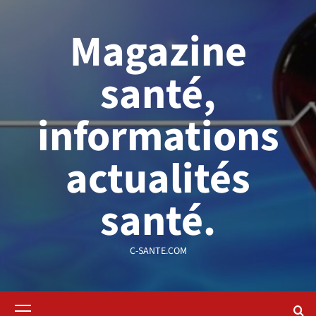
Aller
au
Magazine
contenu
santé,
informations
actualités
santé.
C-SANTE.COM
Menu
principal