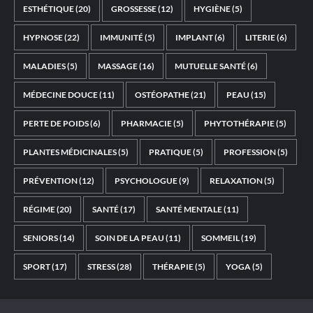
ESTHÉTIQUE
(20)
GROSSESSE
(12)
HYGIÈNE
(5)
HYPNOSE
(22)
IMMUNITÉ
(5)
IMPLANT
(6)
LITERIE
(6)
MALADIES
(5)
MASSAGE
(16)
MUTUELLE SANTÉ
(6)
MÉDECINE DOUCE
(11)
OSTÉOPATHE
(21)
PEAU
(15)
PERTE DE POIDS
(6)
PHARMACIE
(5)
PHYTOTHÉRAPIE
(5)
PLANTES MÉDICINALES
(5)
PRATIQUE
(5)
PROFESSION
(5)
PRÉVENTION
(12)
PSYCHOLOGUE
(9)
RELAXATION
(5)
RÉGIME
(20)
SANTÉ
(17)
SANTÉ MENTALE
(11)
SENIORS
(14)
SOIN DE LA PEAU
(11)
SOMMEIL
(19)
SPORT
(17)
STRESS
(28)
THÉRAPIE
(5)
YOGA
(5)