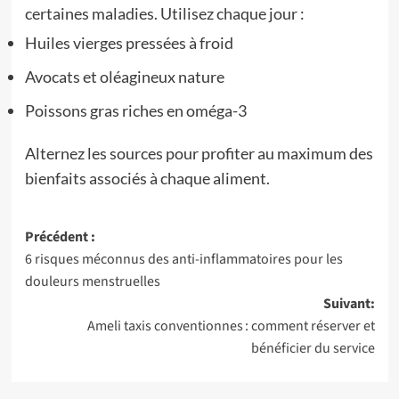
certaines maladies. Utilisez chaque jour :
Huiles vierges pressées à froid
Avocats et oléagineux nature
Poissons gras riches en oméga-3
Alternez les sources pour profiter au maximum des
bienfaits associés à chaque aliment.
Navigation
Précédent :
6 risques méconnus des anti-inflammatoires pour les
d’article
douleurs menstruelles
Suivant:
Ameli taxis conventionnes : comment réserver et
bénéficier du service