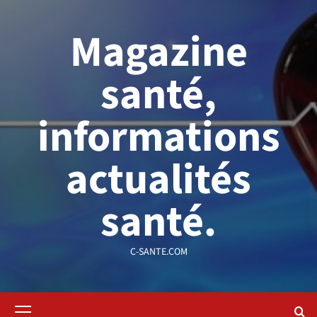
Aller
au
Magazine
contenu
santé,
informations
actualités
santé.
C-SANTE.COM
Menu
principal