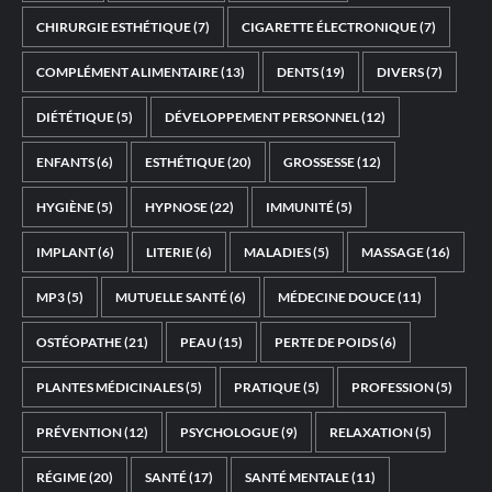
CHIRURGIE ESTHÉTIQUE
(7)
CIGARETTE ÉLECTRONIQUE
(7)
COMPLÉMENT ALIMENTAIRE
(13)
DENTS
(19)
DIVERS
(7)
DIÉTÉTIQUE
(5)
DÉVELOPPEMENT PERSONNEL
(12)
ENFANTS
(6)
ESTHÉTIQUE
(20)
GROSSESSE
(12)
HYGIÈNE
(5)
HYPNOSE
(22)
IMMUNITÉ
(5)
IMPLANT
(6)
LITERIE
(6)
MALADIES
(5)
MASSAGE
(16)
MP3
(5)
MUTUELLE SANTÉ
(6)
MÉDECINE DOUCE
(11)
OSTÉOPATHE
(21)
PEAU
(15)
PERTE DE POIDS
(6)
PLANTES MÉDICINALES
(5)
PRATIQUE
(5)
PROFESSION
(5)
PRÉVENTION
(12)
PSYCHOLOGUE
(9)
RELAXATION
(5)
RÉGIME
(20)
SANTÉ
(17)
SANTÉ MENTALE
(11)