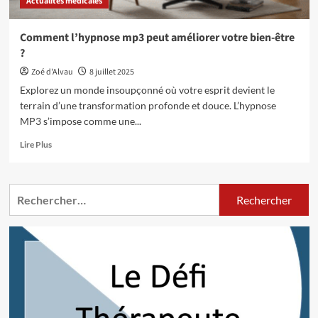
Actualités médicales
être
Comment l’hypnose mp3 peut améliorer votre bien-être
?
Zoé d'Alvau
8 juillet 2025
Explorez un monde insoupçonné où votre esprit devient le
terrain d’une transformation profonde et douce. L’hypnose
MP3 s’impose comme une...
En
Lire Plus
savoir
plus
sur
Rechercher :
Comment
l’hypnose
mp3
peut
améliorer
votre
bien-
être
?