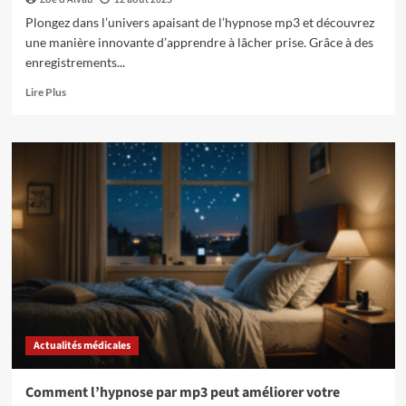
Plongez dans l’univers apaisant de l’hypnose mp3 et découvrez
une manière innovante d’apprendre à lâcher prise. Grâce à des
enregistrements...
En
Lire Plus
savoir
plus
sur
Découvrez
comment
l’hypnose
mp3
peut
vous
aider
à
lâcher
prise
Actualités médicales
Comment l’hypnose par mp3 peut améliorer votre