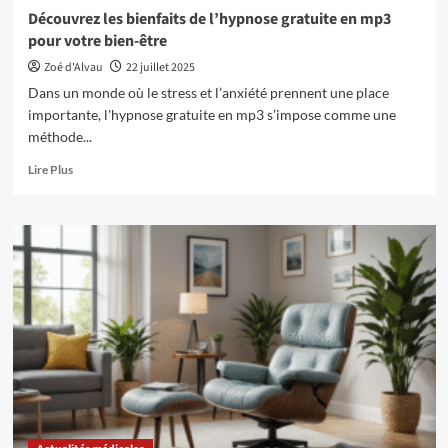
Découvrez les bienfaits de l’hypnose gratuite en mp3
pour votre bien-être
Zoé d'Alvau
22 juillet 2025
Dans un monde où le stress et l’anxiété prennent une place
importante, l'hypnose gratuite en mp3 s’impose comme une
méthode...
En
Lire Plus
savoir
plus
sur
Découvrez
les
bienfaits
de
l’hypnose
gratuite
en
mp3
pour
votre
bien-