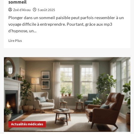
sommeil
Zoé d'Alvau
5 août 2025
Plonger dans un sommeil paisible peut parfois ressembler à un
voyage difficile à entreprendre. Pourtant, grâce aux mp3
d’hypnose, un...
En
Lire Plus
savoir
plus
sur
Comment
l’hypnose
par
mp3
peut
améliorer
votre
sommeil
Actualités médicales