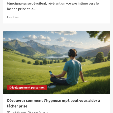
témoignages se dévoilent, révélant un voyage intime vers le
lâcher-prise et la...
En
Lire Plus
savoir
plus
sur
Hypnose
mp3
:
avis
et
témoignages
sur
ses
bienfaits
Développement personnel
Découvrez comment l’hypnose mp3 peut vous aider à
lâcher prise
Zoé d'Alvau
12 août 2025