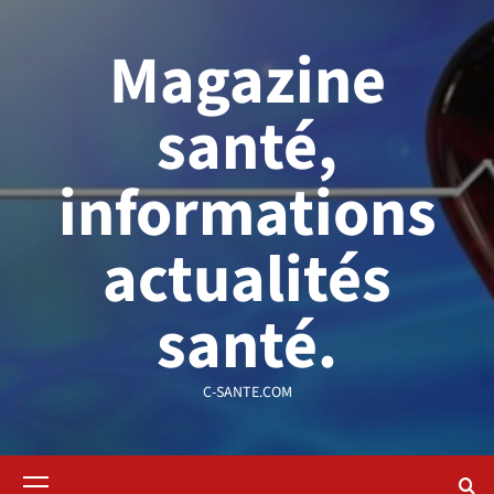
Aller
au
Magazine
contenu
santé,
informations
actualités
santé.
C-SANTE.COM
Menu
principal