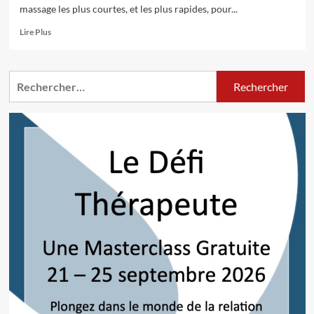
massage les plus courtes, et les plus rapides, pour...
En
Lire Plus
savoir
plus
sur
Rechercher :
Bienfaits
du
massage
assis
en
entreprise