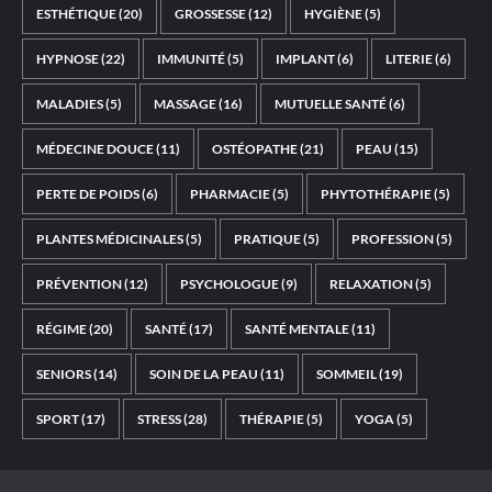
ESTHÉTIQUE
(20)
GROSSESSE
(12)
HYGIÈNE
(5)
HYPNOSE
(22)
IMMUNITÉ
(5)
IMPLANT
(6)
LITERIE
(6)
MALADIES
(5)
MASSAGE
(16)
MUTUELLE SANTÉ
(6)
MÉDECINE DOUCE
(11)
OSTÉOPATHE
(21)
PEAU
(15)
PERTE DE POIDS
(6)
PHARMACIE
(5)
PHYTOTHÉRAPIE
(5)
PLANTES MÉDICINALES
(5)
PRATIQUE
(5)
PROFESSION
(5)
PRÉVENTION
(12)
PSYCHOLOGUE
(9)
RELAXATION
(5)
RÉGIME
(20)
SANTÉ
(17)
SANTÉ MENTALE
(11)
SENIORS
(14)
SOIN DE LA PEAU
(11)
SOMMEIL
(19)
SPORT
(17)
STRESS
(28)
THÉRAPIE
(5)
YOGA
(5)