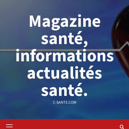
Aller
au
Magazine
contenu
santé,
informations
actualités
santé.
C-SANTE.COM
Menu
principal