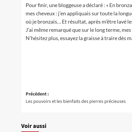
Pour finir, une bloggeuse a déclaré : « En bronzan
mes cheveux : j’en appliquais sur toute la longu
où je bronzais… Et résultat, après m’être lavé l
J’ai même remarqué que sur le long terme, mes
N’hésitez plus, essayez la graisse à traire dès 
Navigation
Précédent :
Les pouvoirs et les bienfaits des pierres précieuses
d’article
Voir aussi