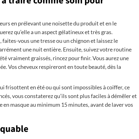
e à traire comme soin pour
eurs en prélevant une noisette du produit et en le
rez qu’elle a un aspect gélatineux et très gras.
 faites-vous une tresse ou un chignon et laissez le
arrément une nuit entière. Ensuite, suivez votre routine
té vraiment graissés, rincez pour finir. Vous aurez une
ée. Vos cheveux respireront en toute beauté, dès la
 frisottent en été ou qui sont impossibles à coiffer, ce
incés, vous constaterez qu’ils sont plus faciles à démêler et
ique en masque au minimum 15 minutes, avant de laver vos
nquable