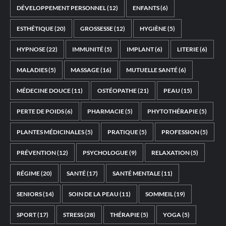
DÉVELOPPEMENT PERSONNEL
(12)
ENFANTS
(6)
ESTHÉTIQUE
(20)
GROSSESSE
(12)
HYGIÈNE
(5)
HYPNOSE
(22)
IMMUNITÉ
(5)
IMPLANT
(6)
LITERIE
(6)
MALADIES
(5)
MASSAGE
(16)
MUTUELLE SANTÉ
(6)
MÉDECINE DOUCE
(11)
OSTÉOPATHE
(21)
PEAU
(15)
PERTE DE POIDS
(6)
PHARMACIE
(5)
PHYTOTHÉRAPIE
(5)
PLANTES MÉDICINALES
(5)
PRATIQUE
(5)
PROFESSION
(5)
PRÉVENTION
(12)
PSYCHOLOGUE
(9)
RELAXATION
(5)
RÉGIME
(20)
SANTÉ
(17)
SANTÉ MENTALE
(11)
SENIORS
(14)
SOIN DE LA PEAU
(11)
SOMMEIL
(19)
SPORT
(17)
STRESS
(28)
THÉRAPIE
(5)
YOGA
(5)