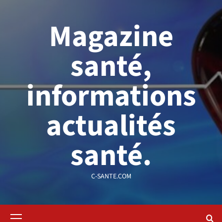
Aller
au
Magazine
contenu
santé,
informations
actualités
santé.
C-SANTE.COM
Menu
principal