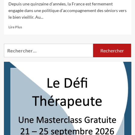
Depuis une quinzaine d’années, la France est fermement
engagée dans une politique d’accompagnement des séniors vers
le bien vieillir. Au...
En
Lire Plus
savoir
plus
sur
Rechercher :
La
vie
en
communauté
est
bénéfique
aux
personnes
âgées