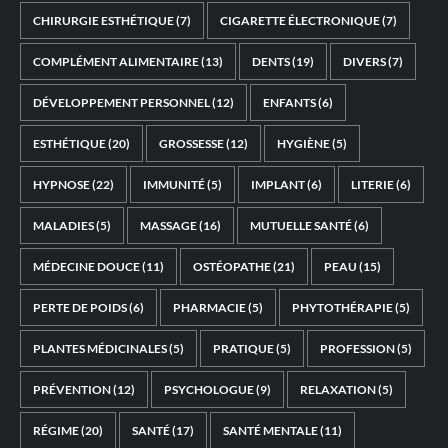
CHIRURGIE ESTHÉTIQUE
(7)
CIGARETTE ÉLECTRONIQUE
(7)
COMPLÉMENT ALIMENTAIRE
(13)
DENTS
(19)
DIVERS
(7)
DÉVELOPPEMENT PERSONNEL
(12)
ENFANTS
(6)
ESTHÉTIQUE
(20)
GROSSESSE
(12)
HYGIÈNE
(5)
HYPNOSE
(22)
IMMUNITÉ
(5)
IMPLANT
(6)
LITERIE
(6)
MALADIES
(5)
MASSAGE
(16)
MUTUELLE SANTÉ
(6)
MÉDECINE DOUCE
(11)
OSTÉOPATHE
(21)
PEAU
(15)
PERTE DE POIDS
(6)
PHARMACIE
(5)
PHYTOTHÉRAPIE
(5)
PLANTES MÉDICINALES
(5)
PRATIQUE
(5)
PROFESSION
(5)
PRÉVENTION
(12)
PSYCHOLOGUE
(9)
RELAXATION
(5)
RÉGIME
(20)
SANTÉ
(17)
SANTÉ MENTALE
(11)