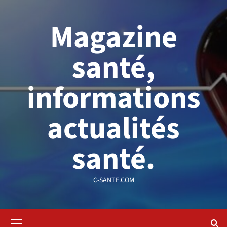
Aller
au
Magazine
contenu
santé,
informations
actualités
santé.
C-SANTE.COM
Menu
principal