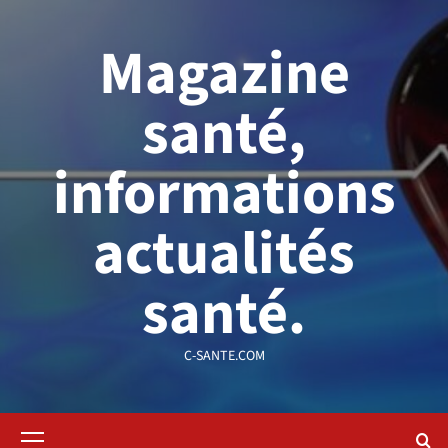
Aller
au
Magazine
contenu
santé,
informations
actualités
santé.
C-SANTE.COM
Menu
principal