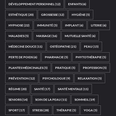
DÉVELOPPEMENT PERSONNEL
(12)
ENFANTS
(6)
ESTHÉTIQUE
(20)
GROSSESSE
(12)
HYGIÈNE
(5)
HYPNOSE
(22)
IMMUNITÉ
(5)
IMPLANT
(6)
LITERIE
(6)
MALADIES
(5)
MASSAGE
(16)
MUTUELLE SANTÉ
(6)
MÉDECINE DOUCE
(11)
OSTÉOPATHE
(21)
PEAU
(15)
PERTE DE POIDS
(6)
PHARMACIE
(5)
PHYTOTHÉRAPIE
(5)
PLANTES MÉDICINALES
(5)
PRATIQUE
(5)
PROFESSION
(5)
PRÉVENTION
(12)
PSYCHOLOGUE
(9)
RELAXATION
(5)
RÉGIME
(20)
SANTÉ
(17)
SANTÉ MENTALE
(11)
SENIORS
(14)
SOIN DE LA PEAU
(11)
SOMMEIL
(19)
SPORT
(17)
STRESS
(28)
THÉRAPIE
(5)
YOGA
(5)