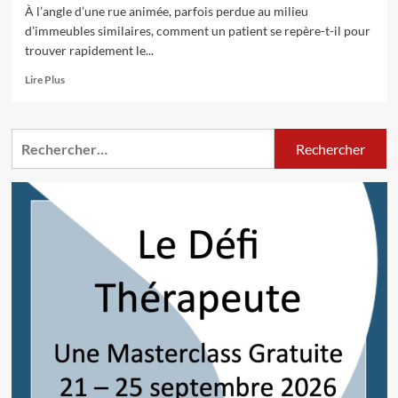
À l’angle d’une rue animée, parfois perdue au milieu
d’immeubles similaires, comment un patient se repère-t-il pour
trouver rapidement le...
En
Lire Plus
savoir
plus
sur
Rechercher :
Plaques
professionnelles
:
un
outil
indispensable
pour
la
visibilité
des
cabinets
médicaux