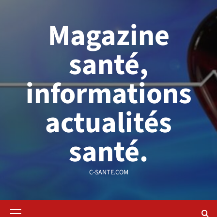
Aller
au
Magazine
contenu
santé,
informations
actualités
santé.
C-SANTE.COM
Menu
principal