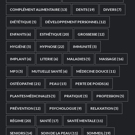
COMPLÉMENT ALIMENTAIRE
(13)
DENTS
(19)
DIVERS
(7)
DIÉTÉTIQUE
(5)
DÉVELOPPEMENT PERSONNEL
(12)
ENFANTS
(6)
ESTHÉTIQUE
(20)
GROSSESSE
(12)
HYGIÈNE
(5)
HYPNOSE
(22)
IMMUNITÉ
(5)
IMPLANT
(6)
LITERIE
(6)
MALADIES
(5)
MASSAGE
(16)
MP3
(5)
MUTUELLE SANTÉ
(6)
MÉDECINE DOUCE
(11)
OSTÉOPATHE
(21)
PEAU
(15)
PERTE DE POIDS
(6)
PLANTES MÉDICINALES
(5)
PRATIQUE
(5)
PROFESSION
(5)
PRÉVENTION
(12)
PSYCHOLOGUE
(9)
RELAXATION
(5)
RÉGIME
(20)
SANTÉ
(17)
SANTÉ MENTALE
(11)
SENIORS
(14)
SOIN DE LA PEAU
(11)
SOMMEIL
(19)